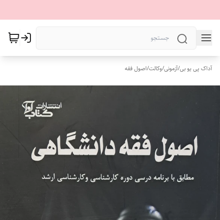
آداک پی یو بی
/
آزمونی
/
وکالت
/
اصول فقه