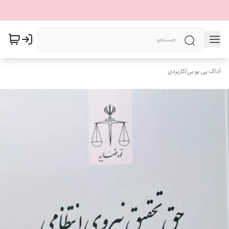
آداک پی یو بی
/
کاربردی