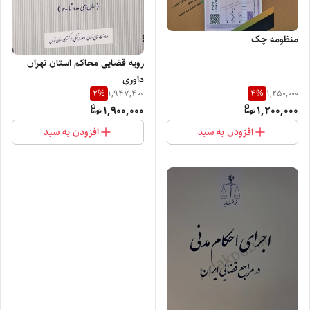
منظومه چک
رویه قضایی محاکم استان تهران
داوری
2
%
4
%
1,947,400
1,250,000
1,900,000
1,200,000
افزودن به سبد
افزودن به سبد