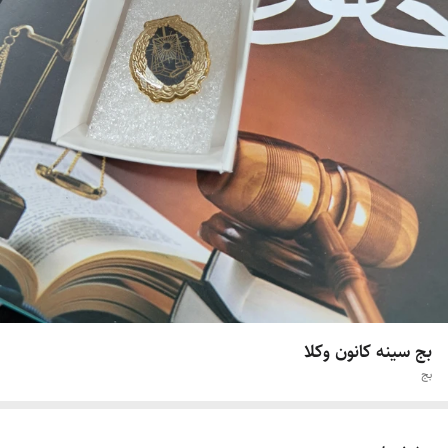
بج سینه کانون وکلا
بج