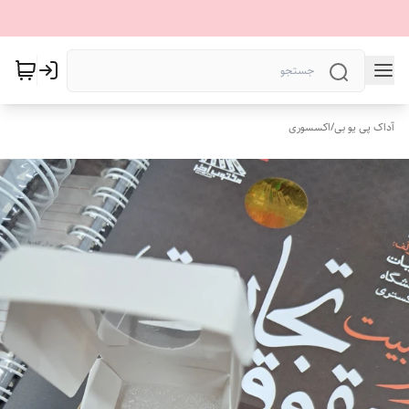
آداک پی یو بی
/
اکسسوری